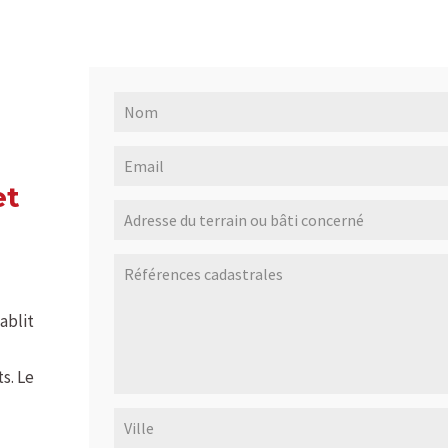
et
ablit
s. Le