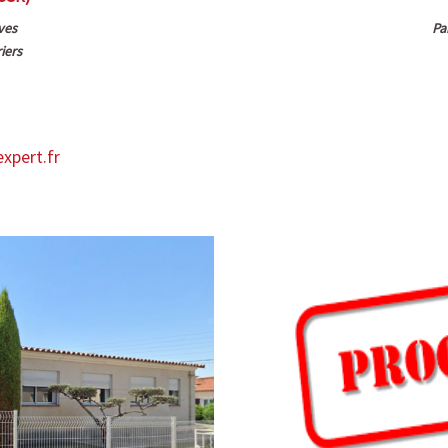
ves
Pa
iers
xpert.fr