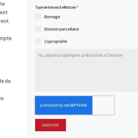
ste
Type de travail à effectuer
*
ment
Bornage
rent
Division parcellaire
ompte
Copropriété
de de
ns
ENVOYER