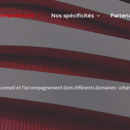
compétences
Nos spécificités
Parten
 conseil et l’accompagnement dans différents domaines : urb