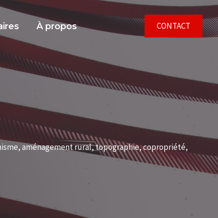
CONTACT
aires
À propos
anisme, aménagement rural, topographie, copropriété,