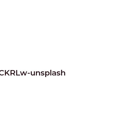
compétences
Nos spécificités
Parten
3CKRLw-unsplash